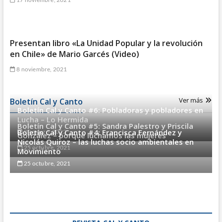
Presentan libro «La Unidad Popular y la revolución
en Chile» de Mario Garcés (Video)
8 noviembre, 2021
Ver más
Boletín Cal y Canto
Boletín Cal y Canto #6: Pobladoras y pobladores en
Lucha – Lo Hermida
Boletín Cal y Canto #5: Sandra Palestro y Priscila
Boletín Cal y Canto #4: Francisca Fernández y
29 marzo, 2022
González – porqué luchamos las mujeres
Nicolás Quiroz – las luchas socio ambientales en
25 octubre, 2021
Movimiento
25 octubre, 2021