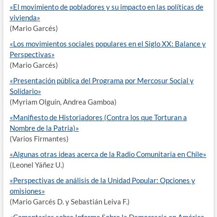
«El movimiento de pobladores y su impacto en las políticas de
vivienda»
(Mario Garcés)
«Los movimientos sociales populares en el Siglo XX: Balance y
Perspectivas»
(Mario Garcés)
«Presentación pública del Programa por Mercosur Social y
Solidario»
(Myriam Olguín, Andrea Gamboa)
«Manifiesto de Historiadores (Contra los que Torturan a
Nombre de la Patria)»
(Varios Firmantes)
«Algunas otras ideas acerca de la Radio Comunitaria en Chile»
(Leonel Yáñez U.)
«Perspectivas de análisis de la Unidad Popular: Opciones y
omisiones»
(Mario Garcés D. y Sebastián Leiva F.)