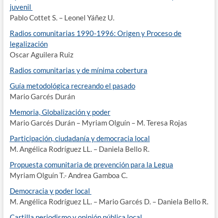
juvenil
Pablo Cottet S. – Leonel Yáñez U.
Radios comunitarias 1990-1996: Origen y Proceso de
legalización
Oscar Aguilera Ruiz
Radios comunitarias y de mínima cobertura
Guía metodológica recreando el pasado
Mario Garcés Durán
Memoria, Globalización y poder
Mario Garcés Durán – Myriam Olguín – M. Teresa Rojas
Participación, ciudadanía y democracia local
M. Angélica Rodríguez LL. – Daniela Bello R.
Propuesta comunitaria de prevención para la Legua
Myriam Olguín T.- Andrea Gamboa C.
Democracia y poder local
M. Angélica Rodríguez LL. – Mario Garcés D. – Daniela Bello R.
Cartilla periodismo y opinión pública local