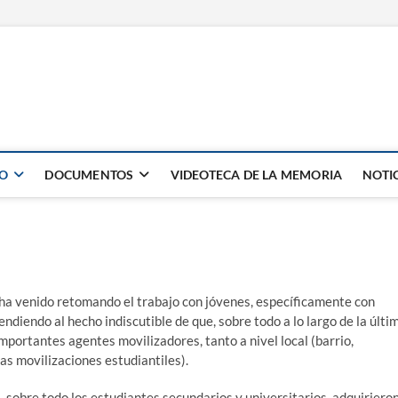
NES
JO
DOCUMENTOS
VIDEOTECA DE LA MEMORIA
NOTI
ha venido retomando el trabajo con jóvenes, específicamente con
ndiendo al hecho indiscutible de que, sobre todo a lo largo de la últi
mportantes agentes movilizadores, tanto a nivel local (barrio,
as movilizaciones estudiantiles).
 sobre todo los estudiantes secundarios y universitarios, adquiriero