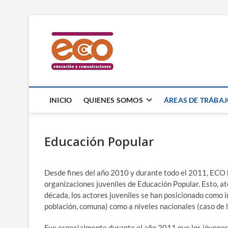
Saltar
al
ECO Ong
contenido
ECO – EDUCACIÓN Y COMUNICACIO
INICIO
QUIENES SOMOS
ÁREAS DE TRÁBA
Educación Popular
Desde fines del año 2010 y durante todo el 2011, ECO 
organizaciones juveniles de Educación Popular. Esto, ate
década, los actores juveniles se han posicionado como i
población, comuna) como a niveles nacionales (caso de l
Fue especialmente durante el año 2011 que los jóvenes,