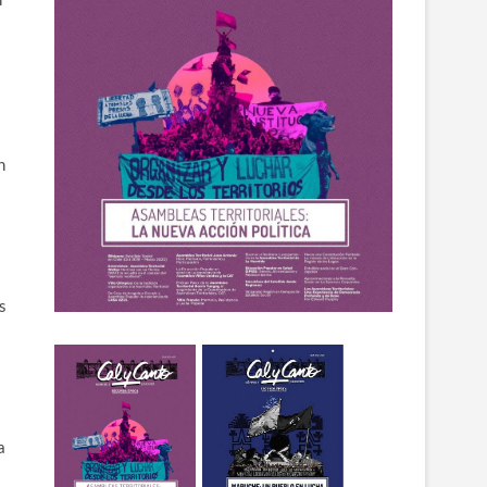
n
s
a