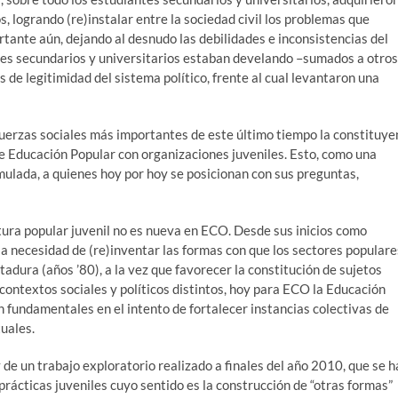
, logrando (re)instalar entre la sociedad civil los problemas que
rtante aún, dejando al desnudo las debilidades e inconsistencias del
venes secundarios y universitarios estaban develando –sumados a otros
 de legitimidad del sistema político, frente al cual levantaron una
s fuerzas sociales más importantes de este último tiempo la constituye
de Educación Popular con organizaciones juveniles. Esto, como una
mulada, a quienes hoy por hoy se posicionan con sus preguntas,
ltura popular juvenil no es nueva en ECO. Desde sus inicios como
la necesidad de (re)inventar las formas con que los sectores populare
ctadura (años ’80), a la vez que favorecer la constitución de sujetos
e contextos sociales y políticos distintos, hoy para ECO la Educación
n fundamentales en el intento de fortalecer instancias colectivas de
uales.
 de un trabajo exploratorio realizado a finales del año 2010, que se h
prácticas juveniles cuyo sentido es la construcción de “otras formas”