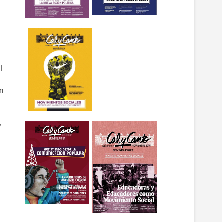
l
en
,