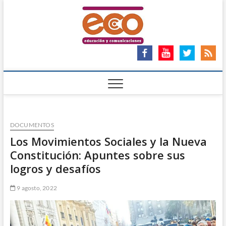
Saltar
ECO
al
ECO – EDUCACIÓN Y
COMUNICACIONES
contenido
Ong
DOCUMENTOS
Los Movimientos Sociales y la Nueva
Constitución: Apuntes sobre sus
logros y desafíos
9 agosto, 2022