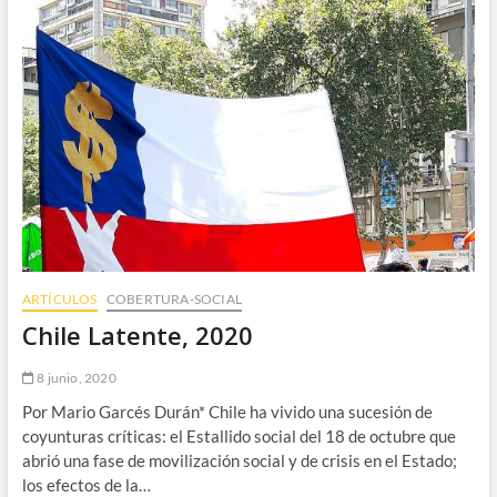
mayoría
cultural
y
política
ARTÍCULOS
COBERTURA-SOCIAL
Chile Latente, 2020
8 junio, 2020
Por Mario Garcés Durán* Chile ha vivido una sucesión de
coyunturas críticas: el Estallido social del 18 de octubre que
abrió una fase de movilización social y de crisis en el Estado;
los efectos de la…