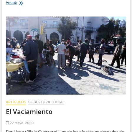
Chile
Ver más
Latente,
2020
ARTÍCULOS
COBERTURA-SOCIAL
El Vaciamiento
27 mayo, 2020
Por Hugo Villela Guerrero* Uno de los efectos no deseados de