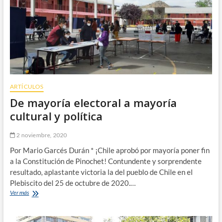
ARTÍCULOS
De mayoría electoral a mayoría
cultural y política
2 noviembre, 2020
Por Mario Garcés Durán * ¡Chile aprobó por mayoría poner fin
a la Constitución de Pinochet! Contundente y sorprendente
resultado, aplastante victoria la del pueblo de Chile en el
Plebiscito del 25 de octubre de 2020.…
De
Ver más
mayoría
electoral
a