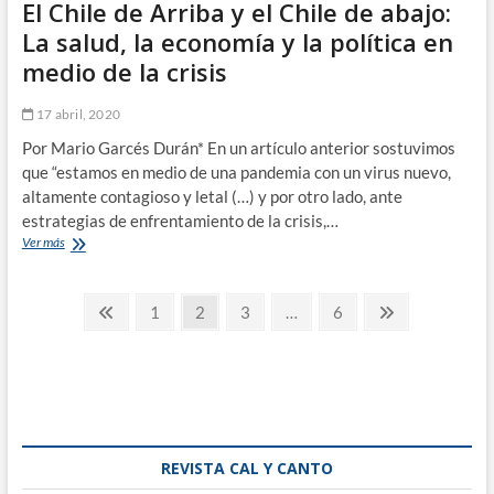
El Chile de Arriba y el Chile de abajo:
La salud, la economía y la política en
medio de la crisis
17 abril, 2020
Por Mario Garcés Durán* En un artículo anterior sostuvimos
que “estamos en medio de una pandemia con un virus nuevo,
altamente contagioso y letal (…) y por otro lado, ante
estrategias de enfrentamiento de la crisis,…
El
Ver más
Chile
de
Paginación
Arriba
Página
Página
Página
Página
Página
Página
1
2
3
…
6
y
anterior
siguiente
de
el
Chile
entradas
de
abajo:
La
salud,
la
REVISTA CAL Y CANTO
economía