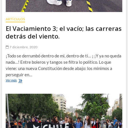
ARTÍCULOS
El Vaciamiento 3; el vacío; las carreras
detrás del viento.
7 diciembre, 2020
¡Todo se derrumbó dentro de mi, dentro de ti… ¡ ¡Y ya no queda
nada…! Entre boleros y tangos se filtra lo político. Lo que
viene: una nueva Constitución desde abajo: los mínimos a
perseguir en…
El
Ver más
Vaciamiento
3;
el
vacío;
las
carreras
detrás
del
viento.