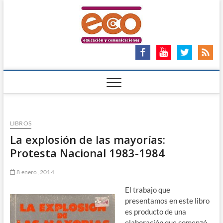
Saltar
ECO
al
ECO – EDUCACIÓN Y
COMUNICACIONES
contenido
Ong
LIBROS
La explosión de las mayorías:
Protesta Nacional 1983-1984
8 enero, 2014
El trabajo que
presentamos en este libro
es producto de una
elaboración que comenzó