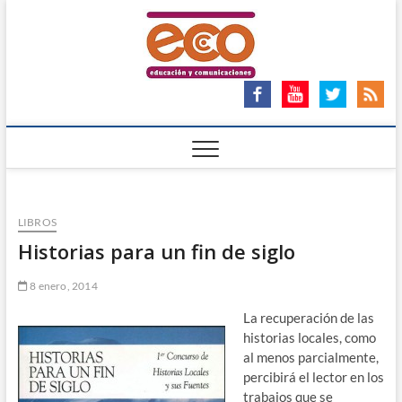
Saltar
ECO
al
ECO – EDUCACIÓN Y
COMUNICACIONES
contenido
Ong
LIBROS
Historias para un fin de siglo
8 enero, 2014
La recuperación de las
historias locales, como
al menos parcialmente,
percibirá el lector en los
trabajos que se