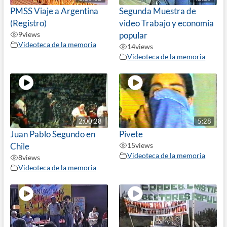
PMSS Viaje a Argentina
Segunda Muestra de
(Registro)
video Trabajo y economia
9
views
popular
Videoteca de la memoria
14
views
Videoteca de la memoria
2:00:28
5:28
Juan Pablo Segundo en
Pivete
Chile
15
views
Videoteca de la memoria
8
views
Videoteca de la memoria