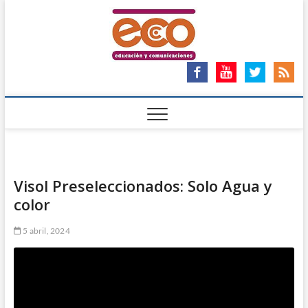
Saltar
ECO
al
ECO – EDUCACIÓN Y
COMUNICACIONES
contenido
Ong
Visol Preseleccionados: Solo Agua y
color
5 abril, 2024