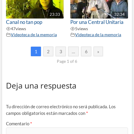
23:33
32:34
Canal no tan pop
Por una Central Unitaria
47
views
5
views
Videoteca de la memoria
Videoteca de la memoria
1
2
3
…
6
»
Page 1 of 6
Deja una respuesta
Tu dirección de correo electrónico no será publicada.
Los
campos obligatorios están marcados con
*
Comentario
*