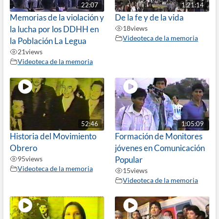
22:07
1:21:14
Memorias de la violación y
De la fe y de la vida
la lucha por los DDHH en
18
views
Videoteca de la memoria
la Población La Legua
21
views
Videoteca de la memoria
52:46
1:05:09
Historia del Movimiento
Formación de Monitores
Obrero
jóvenes en Comunicación
95
views
Popular
Videoteca de la memoria
15
views
Videoteca de la memoria