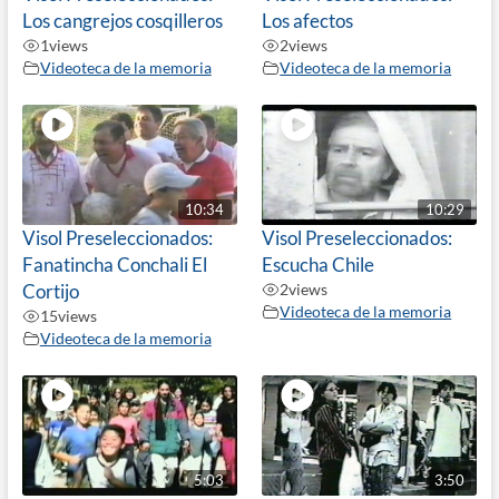
Los cangrejos cosqilleros
Los afectos
1
views
2
views
Videoteca de la memoria
Videoteca de la memoria
10:34
10:29
Visol Preseleccionados:
Visol Preseleccionados:
Fanatincha Conchali El
Escucha Chile
Cortijo
2
views
Videoteca de la memoria
15
views
Videoteca de la memoria
5:03
3:50