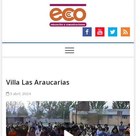
Saltar
ECO
al
ECO – EDUCACIÓN Y
COMUNICACIONES
contenido
Ong
Villa Las Araucarias
5 abril, 2024