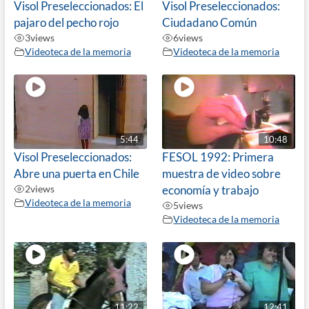
Visol Preseleccionados: El
Visol Preseleccionados:
pajaro del pecho rojo
Ciudadano Común
3
views
6
views
Videoteca de la memoria
Videoteca de la memoria
5:44
10:48
Visol Preseleccionados:
FESOL 1992: Primera
Abre una puerta en Chile
muestra de video sobre
2
views
economía y trabajo
Videoteca de la memoria
5
views
Videoteca de la memoria
11:22
12:41