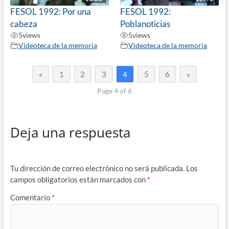
FESOL 1992: Por una
FESOL 1992:
cabeza
Poblanoticias
5
views
5
views
Videoteca de la memoria
Videoteca de la memoria
«
1
2
3
4
5
6
»
Page 4 of 6
Deja una respuesta
Tu dirección de correo electrónico no será publicada.
Los
campos obligatorios están marcados con
*
Comentario
*