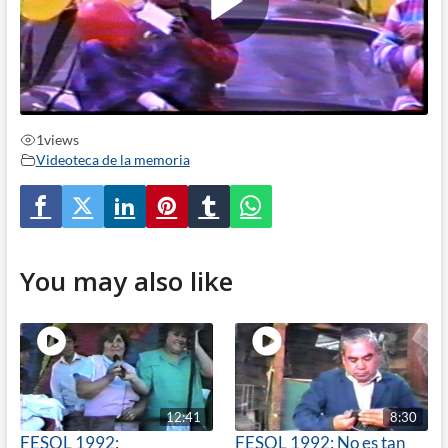
1
views
Videoteca de la memoria
You may also like
12:41
8:30
FESOL 1992:
FESOL 1992: No es tan