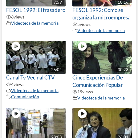
7:59
10:16
FESOL 1992: El frasadero
FESOL 1992: Como se
6
views
organiza la microempresa
Videoteca de la memoria
5
views
Videoteca de la memoria
26:04
30:23
Canal Tv Vecinal CTV
Cinco Experiencias De
4
views
Comunicación Popular
Videoteca de la memoria
19
views
Comunicación
Videoteca de la memoria
28:03
26:01