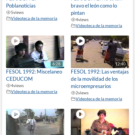
Poblanoticias
bravo el león como lo
5
views
pintan
Videoteca de la memoria
4
views
Videoteca de la memoria
6:28
12:40
FESOL 1992: Miscelaneo
FESOL 1992: Las ventajas
CEDUCOM
de la movilidad de los
4
views
microempresarios
Videoteca de la memoria
2
views
Videoteca de la memoria