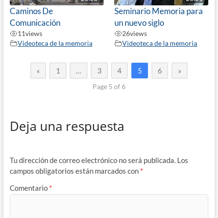
Caminos De
Seminario Memoria para
Comunicación
un nuevo siglo
11
views
26
views
Videoteca de la memoria
Videoteca de la memoria
«
1
…
3
4
5
6
»
Page 5 of 6
Deja una respuesta
Tu dirección de correo electrónico no será publicada.
Los
campos obligatorios están marcados con
*
Comentario
*