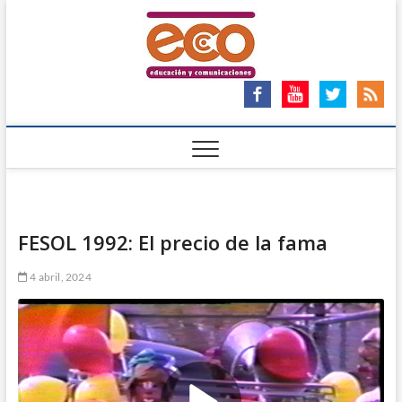
Saltar
ECO
al
ECO – EDUCACIÓN Y
COMUNICACIONES
contenido
Ong
FESOL 1992: El precio de la fama
4 abril, 2024