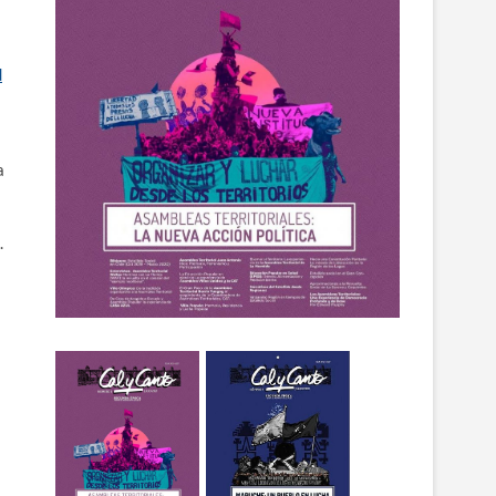
d
a
.