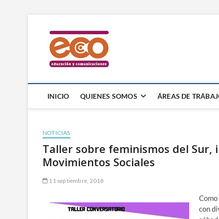
Saltar
al
ECO Ong
contenido
ECO – EDUCACIÓN Y COMUNICACIO
INICIO
QUIENES SOMOS
ÁREAS DE TRÁBA
NOTICIAS
Taller sobre feminismos del Sur, 
Movimientos Sociales
11 septiembre, 2018
Como p
con di