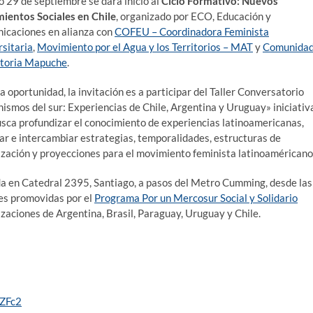
 29 de septiembre se dará inicio al
Ciclo Formativo: Nuevos
ientos Sociales en Chile
, organizado por ECO, Educación y
icaciones en alianza con
COFEU – Coordinadora Feminista
sitaria
,
Movimiento por el Agua y los Territorios – MAT
y
Comunida
storia Mapuche
.
a oportunidad, la invitación es a participar del Taller Conversatorio
ismos del sur: Experiencias de Chile, Argentina y Uruguay» iniciativ
sca profundizar el conocimiento de experiencias latinoamericanas,
ar e intercambiar estrategias, temporalidades, estructuras de
zación y proyecciones para el movimiento feminista latinoaméricano
ada en Catedral 2395, Santiago, a pasos del Metro Cumming, desde las
nes promovidas por el
Programa Por un Mercosur Social y Solidario
zaciones de Argentina, Brasil, Paraguay, Uruguay y Chile.
lZFc2