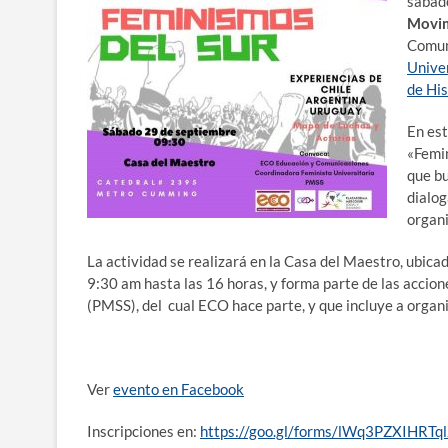
sábado
Movim
Comun
Univer
de Hi
En est
«Femin
que bu
dialog
organi
La actividad se realizará en la Casa del Maestro, ubic
9:30 am hasta las 16 horas, y forma parte de las accio
(PMSS), del cual ECO hace parte, y que incluye a organi
Ver
evento en Facebook
Inscripciones en:
https://goo.gl/forms/lWq3PZXIHRTq