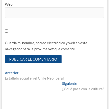
Web
Guarda mi nombre, correo electrónico y web en este
navegador para la próxima vez que comente.
Navegación
Entrada
Anterior
anterior:
Estallido social en el Chile Neoliberal
de
Entrada
Siguiente
entradas
siguiente:
¿Y qué pasa con la cultura?