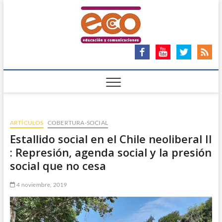
Saltar
ECO
al
ECO – EDUCACIÓN Y
COMUNICACIONES
contenido
Ong
ARTÍCULOS
COBERTURA-SOCIAL
Estallido social en el Chile neoliberal II
: Represión, agenda social y la presión
social que no cesa
4 noviembre, 2019