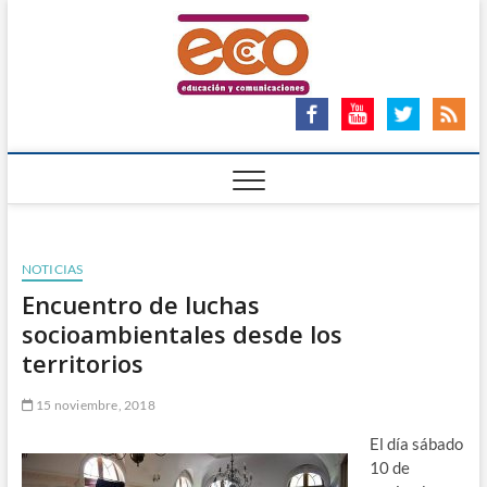
Saltar
ECO
al
ECO – EDUCACIÓN Y
COMUNICACIONES
contenido
Ong
NOTICIAS
Encuentro de luchas
socioambientales desde los
territorios
15 noviembre, 2018
El día sábado
10 de